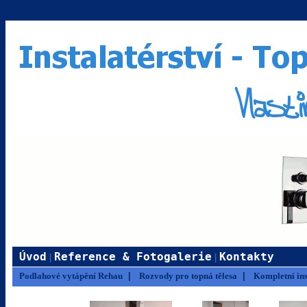
Úvod
Reference & Fotogalerie
Kontakty
|
|
Podlahové vytápění Rehau
|
Rozvody pro topná tělesa
|
Kompletní ins